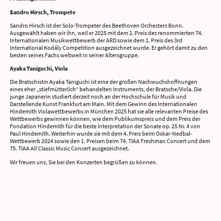
Sandro Hirsch, Trompete
Sandro Hirsch ist der Solo-Trompeter des Beethoven Orchesters Bonn.
Ausgewählt haben wir ihn, weil er 2025 mit dem 2. Preis des renommierten 74.
Internationalen Musikwettbewerb der ARD sowie dem 1. Preis des 3rd
International Kodály Competition ausgezeichnet wurde. Er gehört damit zu den
besten seines Fachs weltweit in seiner Altersgruppe.
Ayaka Taniguchi, Viola
Die Bratschistin Ayaka Taniguchi ist eine der großen Nachwuchshoffnungen
eines eher „stiefmütterlich“ behandelten Instruments, der Bratsche/Viola. Die
junge Japanerin studiert derzeit noch an der Hochschule für Musik und
Darstellende Kunst Frankfurt am Main. Mit dem Gewinn des Internationalen
Hindemith Violawettbewerbs in München 2025 hat sie alle relevanten Preise des
Wettbewerbs gewinnen können, wie dem Publikumspreis und dem Preis der
Fondation Hindemith für die beste Interpretation der Sonate op. 25 Nr. 4 von
Paul Hindemith. Weiterhin wurde sie mit dem 4. Preis beim Oskar-Nedbal-
Wettbewerb 2024 sowie den 1. Preisen beim 74. TIAA Freshman Concert und dem
75. TIAA All Classic Music Concert ausgezeichnet.
Wir freuen uns, Sie bei den Konzerten begrüßen zu können.