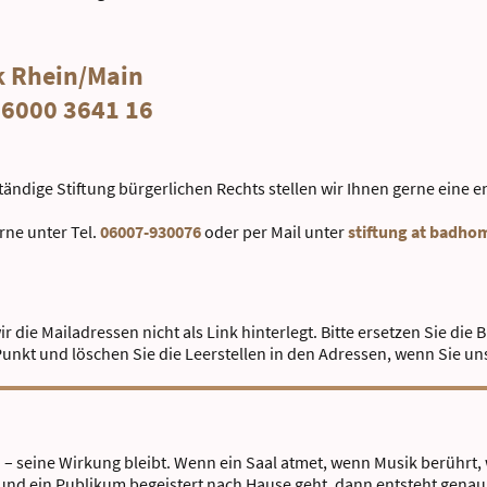
k Rhein/Main
 6000 3641 16
tändige Stiftung bürgerlichen Rechts stellen wir Ihnen gerne ein
rne unter Tel.
06007-930076
oder per Mail unter
stiftung at badho
 die Mailadressen nicht als Link hinterlegt. Bitte ersetzen Sie die
unkt und löschen Sie die Leerstellen in den Adressen, wenn Sie un
 seine Wirkung bleibt. Wenn ein Saal atmet, wenn Musik berührt,
und ein Publikum begeistert nach Hause geht, dann entsteht gena