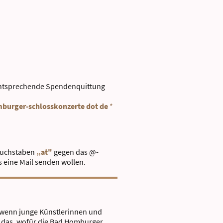
e entsprechende Spendenquittung
mburger-schlosskonzerte dot de
*
 Buchstaben
„at"
gegen das @ -
s eine Mail senden wollen.
 wenn junge Künstlerinnen und
u das, wofür die Bad Homburger