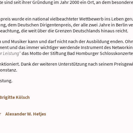
 sind seit ihrer Gründung im Jahr 2000 ein Ort, an dem besondere
reis wurde ein national vielbeachteter Wettbewerb ins Leben geruf
ng, dem Deutschen Dirigentenpreis, der alle zwei Jahre in Berlin v
achtung, die weit über die Grenzen Deutschlands hinaus reicht.
n und Musiker kann und darf nicht nach der Ausbildung enden. Oh
ent und das immer wichtiger werdende Instrument des Networking 
ur Leistung"
das Motto der Stiftung Bad Homburger Schlosskonzerte
unktioniert. Dank der weiteren Unterstützung nach seinem Preisgewi
onstanz.
istung.
rigitte Kölsch
r Alexander W. Hetjes