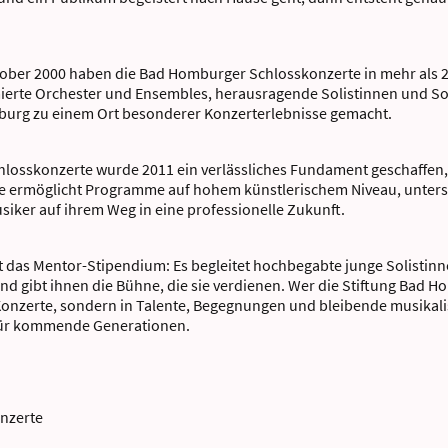
tober 2000 haben die Bad Homburger Schlosskonzerte in mehr als 
erte Orchester und Ensembles, herausragende Solistinnen und So
urg zu einem Ort besonderer Konzerterlebnisse gemacht.
hlosskonzerte wurde 2011 ein verlässliches Fundament geschaffen,
ie ermöglicht Programme auf hohem künstlerischem Niveau, unters
iker auf ihrem Weg in eine professionelle Zukunft.
st das Mentor-Stipendium: Es begleitet hochbegabte junge Solistin
nd gibt ihnen die Bühne, die sie verdienen. Wer die Stiftung Bad
in Konzerte, sondern in Talente, Begegnungen und bleibende musikal
für kommende Generationen.
nzerte