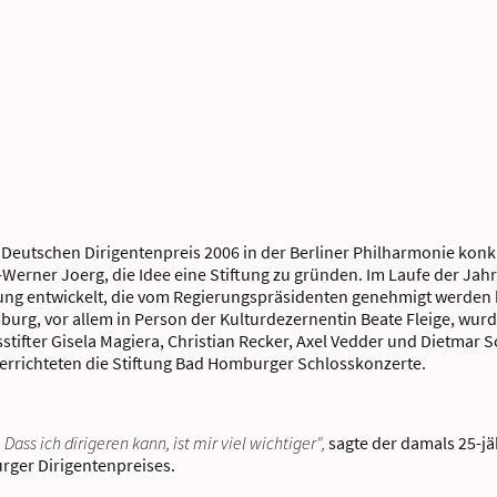
eutschen Dirigentenpreis 2006 in der Berliner Philharmonie konkre
erner Joerg, die Idee eine Stiftung zu gründen. Im Laufe der Jahre
tzung entwickelt, die vom Regierungspräsidenten genehmigt werden
urg, vor allem in Person der Kulturdezernentin Beate Fleige, wurde
tifter Gisela Magiera, Christian Recker, Axel Vedder und Dietmar Sc
errichteten die Stiftung Bad Homburger Schlosskonzerte.
Dass ich dirigeren kann, ist mir viel wichtiger",
sagte der damals 25-jä
ger Dirigentenpreises.