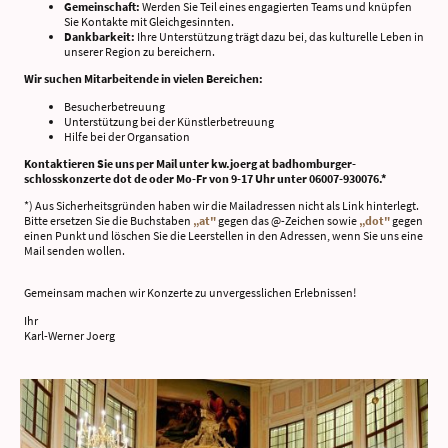
Gemeinschaft:
Werden Sie Teil eines engagierten Teams und knüpfen
Sie Kontakte mit Gleichgesinnten.
Dankbarkeit:
Ihre Unterstützung trägt dazu bei, das kulturelle Leben in
unserer Region zu bereichern.
Wir suchen Mitarbeitende in vielen Bereichen:
Besucherbetreuung
Unterstützung bei der Künstlerbetreuung
Hilfe bei der Organsation
Kontaktieren Sie uns per Mail unter kw.joerg at badhomburger-
schlosskonzerte dot de oder Mo-Fr von 9-17 Uhr unter 06007-930076.*
*) Aus Sicherheitsgründen haben wir die Mailadressen nicht als Link hinterlegt.
Bitte ersetzen Sie die Buchstaben
„at"
gegen das @ -Zeichen sowie
„dot"
gegen
einen Punkt und löschen Sie die Leerstellen in den Adressen, wenn Sie uns eine
Mail senden wollen.
Gemeinsam machen wir Konzerte zu unvergesslichen Erlebnissen!
Ihr
Karl-Werner Joerg