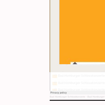
Bad Homburger Schlosskonzerte
·
Bad Homburger S