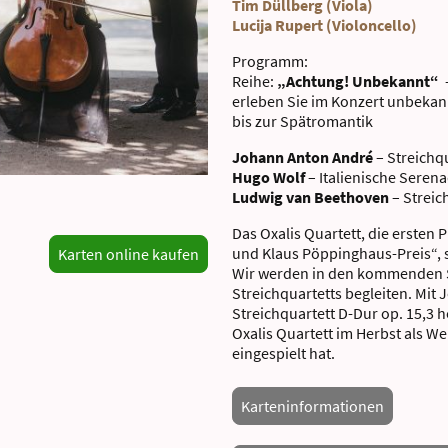
Tim Düllberg (Viola)
Lucija Rupert (Violoncello)
Programm:
Reihe:
„Achtung! Unbekannt“
erleben Sie im Konzert unbekan
bis zur Spätromantik
Johann Anton André
– Streichq
Hugo Wolf
– Italienische Seren
Ludwig van Beethoven
– Streich
Das Oxalis Quartett, die ersten P
und Klaus Pöppinghaus-Preis“, 
Karten online kaufen
Wir werden in den kommenden 
Streichquartetts begleiten. Mit
Streichquartett D-Dur op. 15,3 
Oxalis Quartett im Herbst als W
eingespielt hat.
Karteninformationen