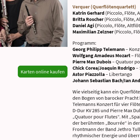
Verquer (Querflötenquartett)
Katrin Gerhard
(Piccolo, Flöte, A
Britta Roscher
(Piccolo, Flöte, A
Daniel Agi (
Piccolo, Flöte, Altflö
Maximilian Zelzner
(Piccolo, Flö
Programm:
Georg Philipp Telemann
– Konze
Wolfgang Amadeus Mozart
– Fl
Pierre Max Dubois
– Quatuor po
Chick Corea/Joaquin Rodrigo
– 
Karten online kaufen
Astor Piazzolla
– Libertango
Johann Sebastian Bach/Ian An
Wie vielseitig kann ein Querflö
den Bogen von barocker Pracht 
Telemanns Konzert für vier Flöte
D-Dur KV 285 und Pierre Max Dub
„Quatuor pour Flutes“. Mit „Spa
der berühmten „Bourrée“ in der
Frontmann der Band Jethro Tull
rhythmischer Energie und über