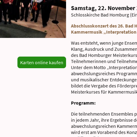
Samstag, 22. November 
Schlosskirche Bad Homburg (Ei
Abschlusskonzert des 26. Bad 
Kammermusik „Interpretation
Was entsteht, wenn junge Ensem
Klang, Ausdruck und Zusammens
des Bad Homburger Meisterkurs
Teilnehmerinnen und Teilnehmer,
Karten online kaufen
Unter dem Motto „Interpretation
abwechslungsreiches Programm 
und musikalischer Entdeckunge
bildet die Vergabe des Förderp
Meisterkurses für Kammermusik
Programm:
Die teilnehmenden Ensembles p
in jedem Jahr, ihre Ergebnisse 
abwechslungsreichen Kammer
wird erst am Vorabend des Konz