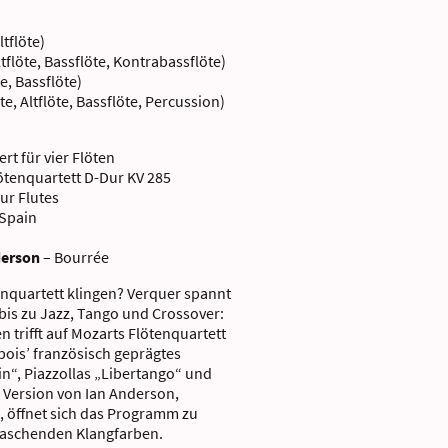
ltflöte)
ltflöte, Bassflöte, Kontrabassflöte)
te, Bassflöte)
te, Altflöte, Bassflöte, Percussion)
rt für vier Flöten
ötenquartett D-Dur KV 285
ur Flutes
Spain
derson
– Bourrée
tenquartett klingen? Verquer spannt
bis zu Jazz, Tango und Crossover:
n trifft auf Mozarts Flötenquartett
ois’ französisch geprägtes
in“, Piazzollas „Libertango“ und
 Version von Ian Anderson,
, öffnet sich das Programm zu
raschenden Klangfarben.