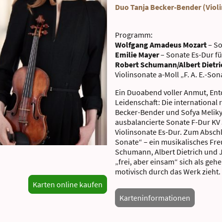
Duo Tanja Becker-Bender (Violi
Programm:
Wolfgang Amadeus Mozart
– So
Emilie Mayer
– Sonate Es-Dur fü
Robert Schumann/Albert Dietr
Violinsonate a-Moll „F. A. E.-Son
Ein Duoabend voller Anmut, En
Leidenschaft: Die international
Becker-Bender und Sofya Meliky
ausbalancierte Sonate F-Dur KV 
Violinsonate Es-Dur. Zum Abschlu
Sonate“ – ein musikalisches Fr
Schumann, Albert Dietrich und
„frei, aber einsam“ sich als geh
motivisch durch das Werk zieht.
Karten online kaufen
Karteninformationen