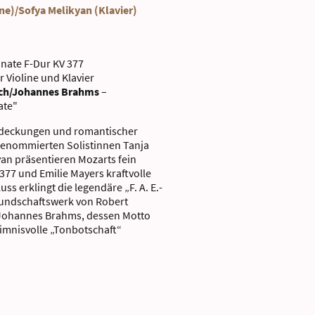
ne)/Sofya Melikyan (Klavier)
nate F-Dur KV 377
r Violine und Klavier
ich/Johannes Brahms
–
ate"
tdeckungen und romantischer
 renommierten Solistinnen Tanja
an präsentieren Mozarts fein
377 und Emilie Mayers kraftvolle
ss erklingt die legendäre „F. A. E.-
eundschaftswerk von Robert
 Johannes Brahms, dessen Motto
eimnisvolle „Tonbotschaft“